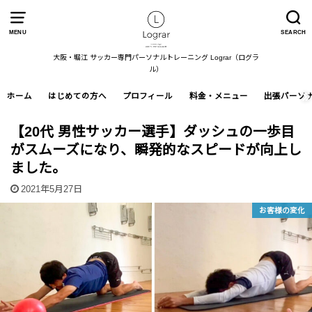
MENU
SEARCH
大阪・堀江 サッカー専門パーソナルトレーニング Lograr（ログラ
ル）
ホーム
はじめての方へ
プロフィール
料金・メニュー
出張パーソ
【20代 男性サッカー選手】ダッシュの一歩目
がスムーズになり、瞬発的なスピードが向上し
ました。
2021年5月27日
お客様の変化