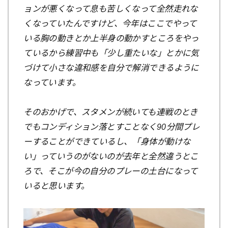
ョンが悪くなって息も苦しくなって全然走れな
くなっていたんですけど、今年はここでやって
いる胸の動きとか上半身の動かすところをやっ
ているから練習中も「少し重たいな」とかに気
づけて小さな違和感を自分で解消できるように
なっています。
そのおかげで、スタメンが続いても連戦のとき
でもコンディション落とすことなく90分間プレ
ーすることができているし、「身体が動けな
い」っていうのがないのが去年と全然違うとこ
ろで、そこが今の自分のプレーの土台になって
いると思います。