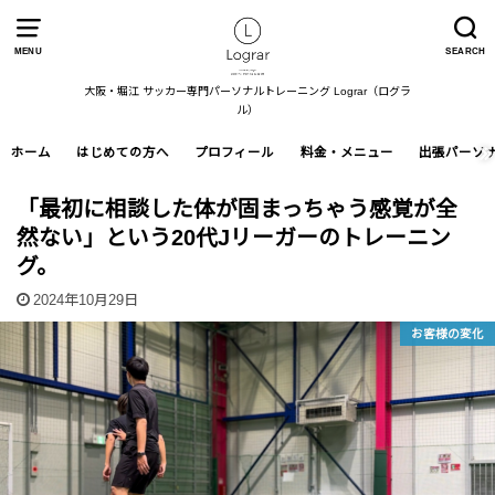
MENU
SEARCH
大阪・堀江 サッカー専門パーソナルトレーニング Lograr（ログラ
ル）
ホーム
はじめての方へ
プロフィール
料金・メニュー
出張パーソ
「最初に相談した体が固まっちゃう感覚が全
然ない」という20代Jリーガーのトレーニン
グ。
2024年10月29日
お客様の変化